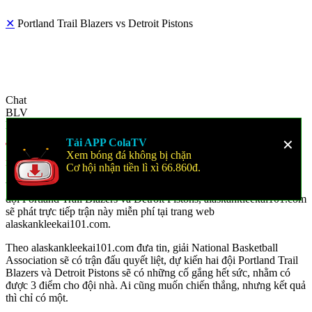
✕
Portland Trail Blazers vs Detroit Pistons
Chat
BLV
Mô tả
Tải APP ColaTV
✕
Trực tiếp Portland Trail Blazers vs Detroit Pistons
Xem bóng đá không bị chặn
ngày 09-02-2024 lúc 10h00 tại alaskankleekai101.com
Cơ hội nhận tiền lì xì 66.860đ.
Vào luc 10h 00 phút ngày 09/02/2024 sẽ diễn ra trận đấu giữa hai
đội Portland Trail Blazers và Detroit Pistons, alaskankleekai101.com
sẽ phát trực tiếp trận này miễn phí tại trang web
alaskankleekai101.com.
Theo alaskankleekai101.com đưa tin, giải National Basketball
Association sẽ có trận đấu quyết liệt, dự kiến hai đội Portland Trail
Blazers và Detroit Pistons sẽ có những cố gắng hết sức, nhằm có
được 3 điểm cho đội nhà. Ai cũng muốn chiến thắng, nhưng kết quả
thì chỉ có một.
Trận này sẽ được bình luận viên TTBD đang công tác tại
alaskankleekai101.com, đây là một BLV xuất sắc, sẽ mang lại giây
phút thư giãn cho quý vị.