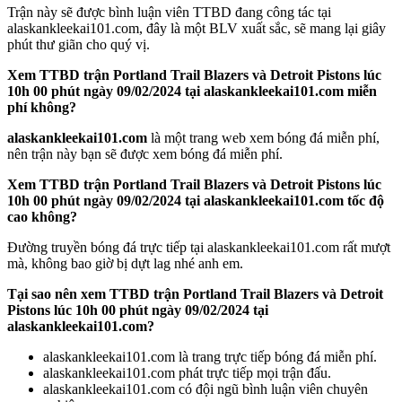
Xem TTBD trận Portland Trail Blazers và Detroit Pistons lúc
10h 00 phút ngày 09/02/2024 tại alaskankleekai101.com miễn
phí không?
alaskankleekai101.com
là một trang web xem bóng đá miễn phí,
nên trận này bạn sẽ được xem bóng đá miễn phí.
Xem TTBD trận Portland Trail Blazers và Detroit Pistons lúc
10h 00 phút ngày 09/02/2024 tại alaskankleekai101.com tốc độ
cao không?
Đường truyền bóng đá trực tiếp tại alaskankleekai101.com rất mượt
mà, không bao giờ bị dựt lag nhé anh em.
Tại sao nên xem TTBD trận Portland Trail Blazers và Detroit
Pistons lúc 10h 00 phút ngày 09/02/2024 tại
alaskankleekai101.com?
alaskankleekai101.com là trang trực tiếp bóng đá miễn phí.
alaskankleekai101.com phát trực tiếp mọi trận đấu.
alaskankleekai101.com có đội ngũ bình luận viên chuyên
nghiệp.
alaskankleekai101.com có tốc độ xem bóng đá rất cao.
Đừng quên truy cập vào trang alaskankleekai101.com để xem bóng