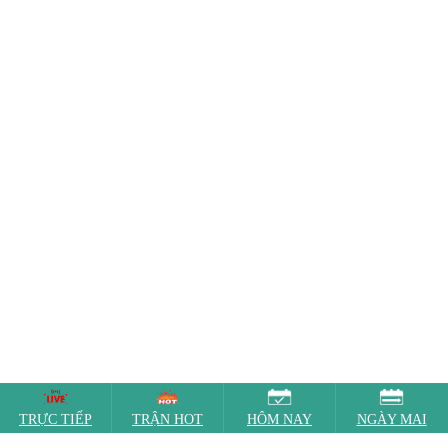
TRỰC TIẾP
TRẬN HOT
HÔM NAY
NGÀY MAI