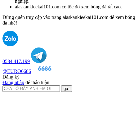
đá nhé!
0584.417.199
@EURO6686
Đăng ký
Đăng nhập
để thảo luận
gửi