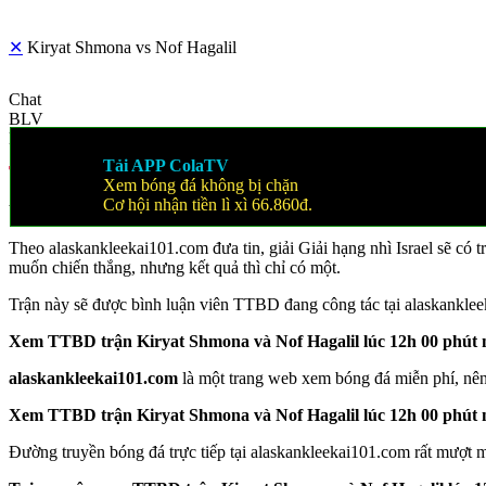
✕
Kiryat Shmona vs Nof Hagalil
Chat
BLV
Mô tả
Tải APP ColaTV
Trực tiếp Kiryat Shmona vs Nof Hagalil ngày 13-02-2024
Xem bóng đá không bị chặn
Cơ hội nhận tiền lì xì 66.860đ.
Vào luc 12h 00 phút ngày 13/02/2024 sẽ diễn ra trận đấu giữa hai độ
Theo alaskankleekai101.com đưa tin, giải Giải hạng nhì Israel sẽ có 
muốn chiến thắng, nhưng kết quả thì chỉ có một.
Trận này sẽ được bình luận viên TTBD đang công tác tại alaskankleek
Xem TTBD trận Kiryat Shmona và Nof Hagalil lúc 12h 00 phút n
alaskankleekai101.com
là một trang web xem bóng đá miễn phí, nên
Xem TTBD trận Kiryat Shmona và Nof Hagalil lúc 12h 00 phút n
Đường truyền bóng đá trực tiếp tại alaskankleekai101.com rất mượt m