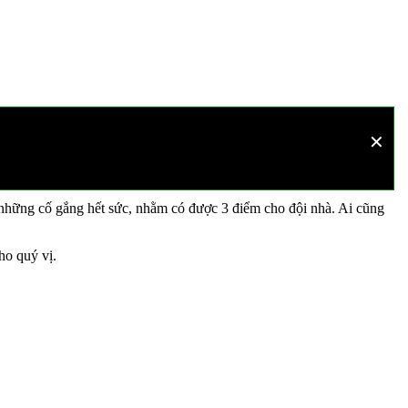
✕
ếp trận này miễn phí tại trang web alaskankleekai101.com.
có những cố gắng hết sức, nhằm có được 3 điểm cho đội nhà. Ai cũng
ho quý vị.