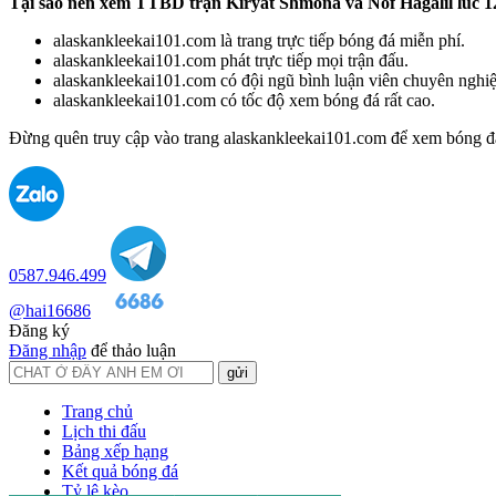
Tại sao nên xem TTBD trận Kiryat Shmona và Nof Hagalil lúc 12
alaskankleekai101.com là trang trực tiếp bóng đá miễn phí.
alaskankleekai101.com phát trực tiếp mọi trận đấu.
alaskankleekai101.com có đội ngũ bình luận viên chuyên nghiệ
alaskankleekai101.com có tốc độ xem bóng đá rất cao.
Đừng quên truy cập vào trang alaskankleekai101.com để xem bóng đ
0587.946.499
@hai16686
Đăng ký
Đăng nhập
để thảo luận
gửi