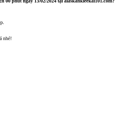
h 00 phút ngày 13/02/2024 tại alaskankleekai101.com?
p.
á nhé!