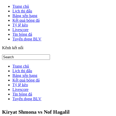
Trang chủ
Lịch thi đấu
Bảng xếp hạng
Kết quả bóng đá
Tỷ lệ kèo
Livescore
Tin bóng đá
Tuyển dụng BLV
Kênh kết nối
Trang chủ
Lịch thi đấu
Bảng xếp hạng
Kết quả bóng đá
Tỷ lệ kèo
Livescore
Tin bóng đá
Tuyển dụng BLV
Kiryat Shmona vs Nof Hagalil