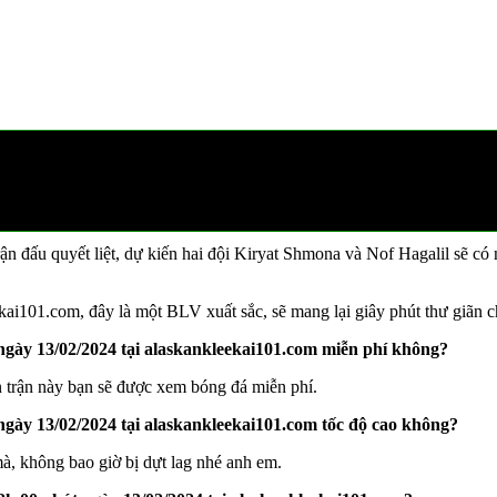
 lúc 12h00 tại alaskankleekai101.com
i Kiryat Shmona và Nof Hagalil, alaskankleekai101.com sẽ phát trực ti
trận đấu quyết liệt, dự kiến hai đội Kiryat Shmona và Nof Hagalil sẽ 
ai101.com, đây là một BLV xuất sắc, sẽ mang lại giây phút thư giãn c
gày 13/02/2024 tại alaskankleekai101.com miễn phí không?
 trận này bạn sẽ được xem bóng đá miễn phí.
gày 13/02/2024 tại alaskankleekai101.com tốc độ cao không?
à, không bao giờ bị dựt lag nhé anh em.