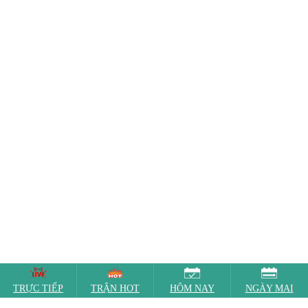
TRỰC TIẾP
TRẬN HOT
HÔM NAY
NGÀY MAI