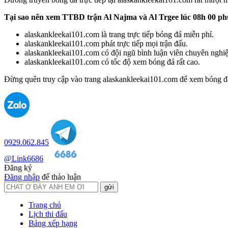
Đường truyền bóng đá trực tiếp tại alaskankleekai101.com rất mượt m
Tại sao nên xem TTBD trận Al Najma và Al Trgee lúc 08h 00 phú
alaskankleekai101.com là trang trực tiếp bóng đá miễn phí.
alaskankleekai101.com phát trực tiếp mọi trận đấu.
alaskankleekai101.com có đội ngũ bình luận viên chuyên nghiệ
alaskankleekai101.com có tốc độ xem bóng đá rất cao.
Đừng quên truy cập vào trang alaskankleekai101.com để xem bóng đ
0929.062.845
@Link6686
Đăng ký
Đăng nhập
để thảo luận
gửi