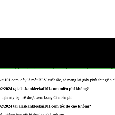
00 tại alaskankleekai101.com
 Al Najma và Al Trgee, alaskankleekai101.com sẽ phát trực tiếp trận n
 trận đấu quyết liệt, dự kiến hai đội Al Najma và Al Trgee sẽ có nhữn
ai101.com, đây là một BLV xuất sắc, sẽ mang lại giây phút thư giãn c
2/2024 tại alaskankleekai101.com miễn phí không?
 trận này bạn sẽ được xem bóng đá miễn phí.
2/2024 tại alaskankleekai101.com tốc độ cao không?