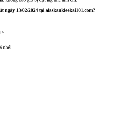
à, không bao giờ bị dựt lag nhé anh em.
t ngày 13/02/2024 tại alaskankleekai101.com?
p.
á nhé!